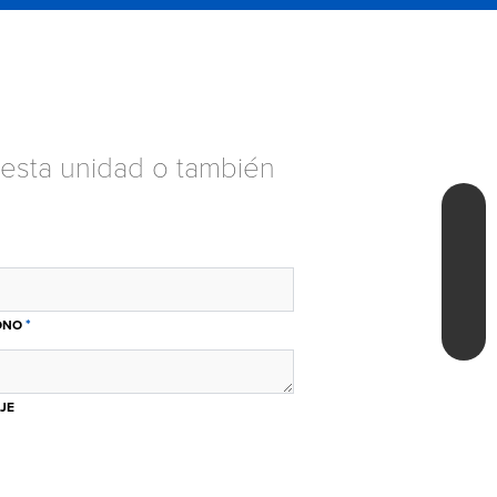
esta unidad o también
*
ONO
JE