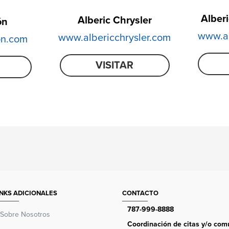
Alber
Alberic Chrysler
ón
www.al
www.albericchrysler.com
on.com
VISITAR
INKS ADICIONALES
CONTACTO
787-999-8888
Sobre Nosotros
Coordinación de citas y/o comu