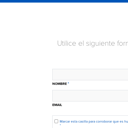
Utilice el siguiente f
*
NOMBRE
EMAIL
Marcar esta casilla para corroborar que es 
*