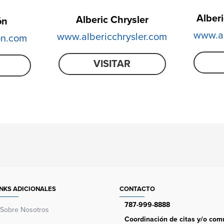
Alber
Alberic Chrysler
ón
www.al
www.albericchrysler.com
on.com
VISITAR
INKS ADICIONALES
CONTACTO
787-999-8888
Sobre Nosotros
Coordinación de citas y/o comu