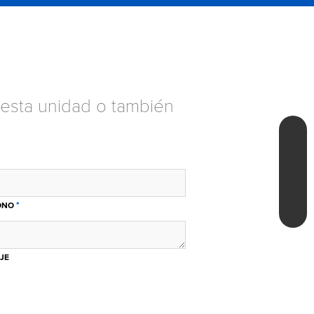
esta unidad o también
*
ONO
JE