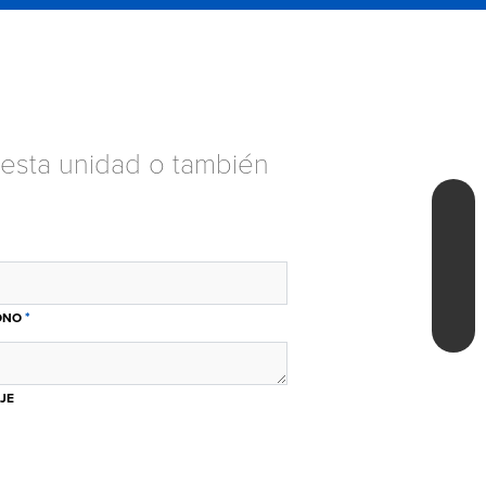
esta unidad o también
*
ONO
JE