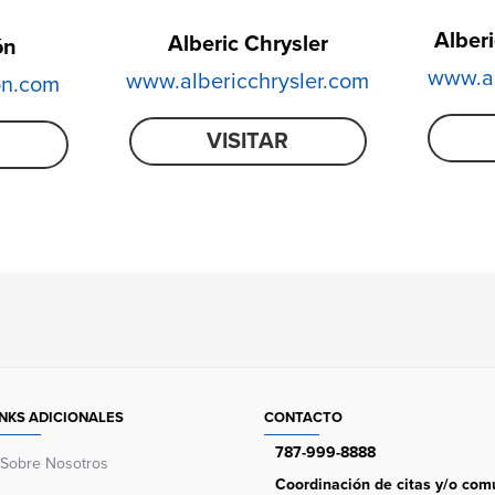
Alber
Alberic Chrysler
ón
www.al
www.albericchrysler.com
on.com
VISITAR
INKS ADICIONALES
CONTACTO
787-999-8888
Sobre Nosotros
Coordinación de citas y/o comu