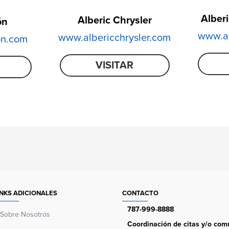
Alber
Alberic Chrysler
ón
www.al
www.albericchrysler.com
on.com
VISITAR
INKS ADICIONALES
CONTACTO
787-999-8888
Sobre Nosotros
Coordinación de citas y/o comu