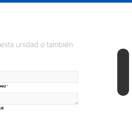
esta unidad o también
*
ONO
JE