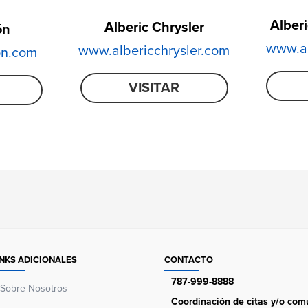
Alber
Alberic Chrysler
ón
www.al
www.albericchrysler.com
on.com
VISITAR
INKS ADICIONALES
CONTACTO
787-999-8888
Sobre Nosotros
Coordinación de citas y/o comu