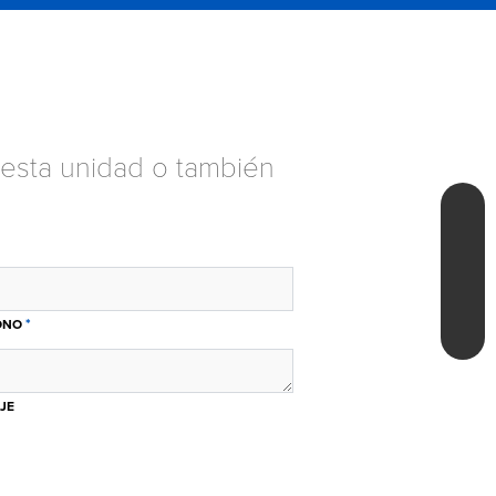
esta unidad o también
*
ONO
JE