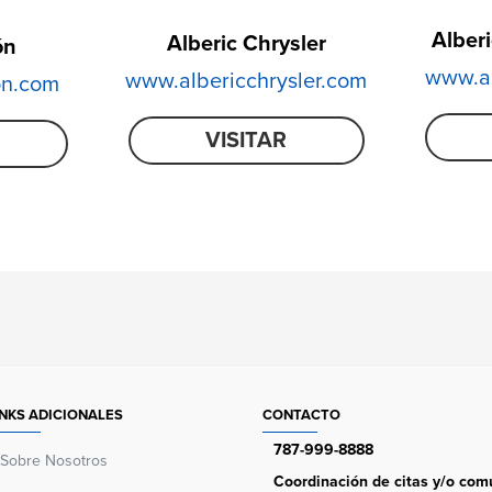
Alber
Alberic Chrysler
ón
www.al
www.albericchrysler.com
on.com
VISITAR
INKS ADICIONALES
CONTACTO
787-999-8888
Sobre Nosotros
Coordinación de citas y/o comu