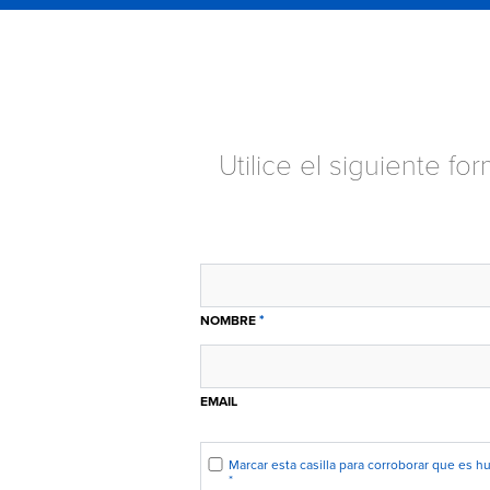
Utilice el siguiente f
*
NOMBRE
EMAIL
Marcar esta casilla para corroborar que es 
*