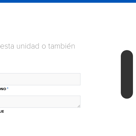
esta unidad o también
*
ONO
JE