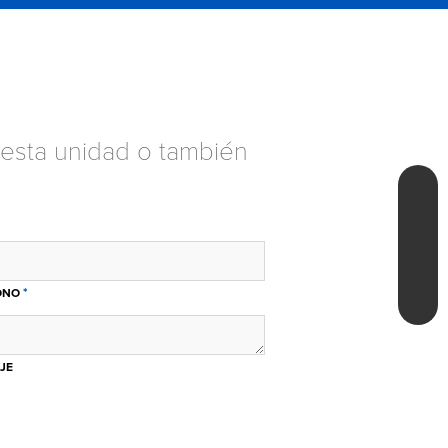
esta unidad o también
*
ONO
JE