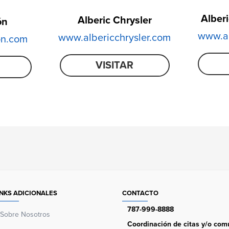
Alber
Alberic Chrysler
ón
www.al
www.albericchrysler.com
on.com
VISITAR
INKS ADICIONALES
CONTACTO
787-999-8888
Sobre Nosotros
Coordinación de citas y/o comu