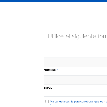
Utilice el siguiente f
*
NOMBRE
EMAIL
Marcar esta casilla para corroborar que es 
*